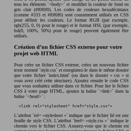
tous les éléments `<body>` et modifier la couleur de fond en
gris clair (#f0f0f0). Les codes de couleurs hexadécimaux
(comme #333 et #f0f0f0) sont couramment utilisés en CSS
pour définir les couleurs. Le format RGB (par exemple,
rgb(255, 0, 0) pour le rouge) et le format HSL (par exemple,
hsl(0, 100%, 50%) pour le rouge) peuvent également être
utilisés.
Création d’un fichier CSS externe pour votre
projet web HTML
Pour créer un fichier CSS externe, créez un nouveau fichier
texte nommé `style.css` et enregistrez-le dans le même dossier
que votre fichier `index.html` (ou dans le dossier « css » si
vous avez créé cette structure). Ajoutez ensuite le code CSS
que vous souhaitez utiliser dans ce fichier. Pour lier le fichier
CSS à votre page HTML, ajoutez la balise `<link>` dans la
balise `<head>` :
 <link rel="stylesheet" href="style.css"> 
L’attribut `rel= »stylesheet »` indique que le fichier lié est une
feuille de style CSS. L’attribut `href= »style.css »` indique le
chemin vers le fichier CSS. Assurez-vous que le chemin est