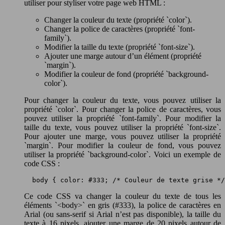
utiliser pour styliser votre page web HTML :
Changer la couleur du texte (propriété `color`).
Changer la police de caractères (propriété `font-
family`).
Modifier la taille du texte (propriété `font-size`).
Ajouter une marge autour d’un élément (propriété
`margin`).
Modifier la couleur de fond (propriété `background-
color`).
Pour changer la couleur du texte, vous pouvez utiliser la
propriété `color`. Pour changer la police de caractères, vous
pouvez utiliser la propriété `font-family`. Pour modifier la
taille du texte, vous pouvez utiliser la propriété `font-size`.
Pour ajouter une marge, vous pouvez utiliser la propriété
`margin`. Pour modifier la couleur de fond, vous pouvez
utiliser la propriété `background-color`. Voici un exemple de
code CSS :
 body { color: #333; /* Couleur de texte grise */
Ce code CSS va changer la couleur du texte de tous les
éléments `<body>` en gris (#333), la police de caractères en
Arial (ou sans-serif si Arial n’est pas disponible), la taille du
texte à 16 pixels, ajouter une marge de 20 pixels autour de