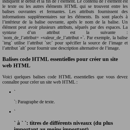
indiquent le début et la fin de l’élément. Le contenu de l’élément est
le texte ou les autres éléments HTML qui se trouvent entre les
balises ouvrantes et fermantes. Les attributs fournissent des
informations supplémentaires sur les éléments. Ils sont placés à
l’intérieur de la balise ouvrante, après le nom de la balise. Un
élément peut avoir plusieurs attributs, séparés par des espaces. La
syntaxe d’un attribut est la suivante :
`nom_de_l’attribut= »valeur_de_l’attribut »`. Par exemple, la balise
`img` utilise l’attribut `src` pour spécifier la source de l’image et
l’attribut `alt` pour fournir une description alternative de l’image.
Balises code HTML essentielles pour créer un site
web HTML
Voici quelques balises code HTML essentielles que vous devez
connaître pour créer un site web HTML :
`
`: Paragraphe de texte.
`
` à ` `: titres de différents niveaux (du plus
important au moins important).