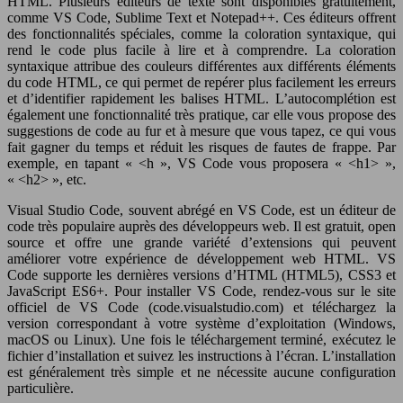
HTML. Plusieurs éditeurs de texte sont disponibles gratuitement,
comme VS Code, Sublime Text et Notepad++. Ces éditeurs offrent
des fonctionnalités spéciales, comme la coloration syntaxique, qui
rend le code plus facile à lire et à comprendre. La coloration
syntaxique attribue des couleurs différentes aux différents éléments
du code HTML, ce qui permet de repérer plus facilement les erreurs
et d’identifier rapidement les balises HTML. L’autocomplétion est
également une fonctionnalité très pratique, car elle vous propose des
suggestions de code au fur et à mesure que vous tapez, ce qui vous
fait gagner du temps et réduit les risques de fautes de frappe. Par
exemple, en tapant « <h », VS Code vous proposera « <h1> »,
« <h2> », etc.
Visual Studio Code, souvent abrégé en VS Code, est un éditeur de
code très populaire auprès des développeurs web. Il est gratuit, open
source et offre une grande variété d’extensions qui peuvent
améliorer votre expérience de développement web HTML. VS
Code supporte les dernières versions d’HTML (HTML5), CSS3 et
JavaScript ES6+. Pour installer VS Code, rendez-vous sur le site
officiel de VS Code (code.visualstudio.com) et téléchargez la
version correspondant à votre système d’exploitation (Windows,
macOS ou Linux). Une fois le téléchargement terminé, exécutez le
fichier d’installation et suivez les instructions à l’écran. L’installation
est généralement très simple et ne nécessite aucune configuration
particulière.