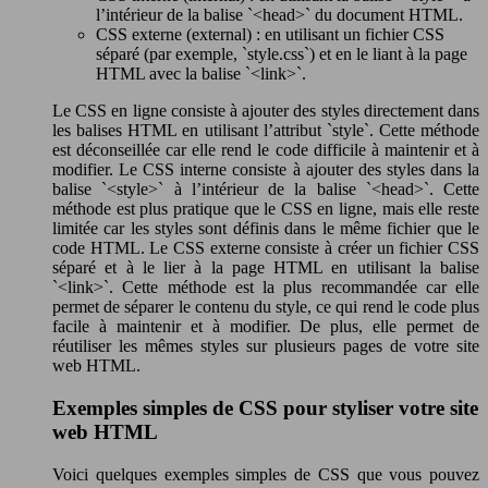
l’intérieur de la balise `<head>` du document HTML.
CSS externe (external) : en utilisant un fichier CSS
séparé (par exemple, `style.css`) et en le liant à la page
HTML avec la balise `<link>`.
Le CSS en ligne consiste à ajouter des styles directement dans
les balises HTML en utilisant l’attribut `style`. Cette méthode
est déconseillée car elle rend le code difficile à maintenir et à
modifier. Le CSS interne consiste à ajouter des styles dans la
balise `<style>` à l’intérieur de la balise `<head>`. Cette
méthode est plus pratique que le CSS en ligne, mais elle reste
limitée car les styles sont définis dans le même fichier que le
code HTML. Le CSS externe consiste à créer un fichier CSS
séparé et à le lier à la page HTML en utilisant la balise
`<link>`. Cette méthode est la plus recommandée car elle
permet de séparer le contenu du style, ce qui rend le code plus
facile à maintenir et à modifier. De plus, elle permet de
réutiliser les mêmes styles sur plusieurs pages de votre site
web HTML.
Exemples simples de CSS pour styliser votre site
web HTML
Voici quelques exemples simples de CSS que vous pouvez