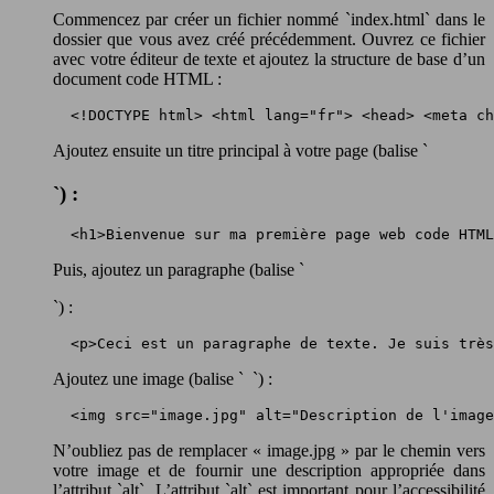
Commencez par créer un fichier nommé `index.html` dans le
dossier que vous avez créé précédemment. Ouvrez ce fichier
avec votre éditeur de texte et ajoutez la structure de base d’un
document code HTML :
 <!DOCTYPE html> <html lang="fr"> <head> <meta ch
Ajoutez ensuite un titre principal à votre page (balise `
`) :
 <h1>Bienvenue sur ma première page web code HTML
Puis, ajoutez un paragraphe (balise `
`) :
 <p>Ceci est un paragraphe de texte. Je suis très
Ajoutez une image (balise `
`) :
 <img src="image.jpg" alt="Description de l'image
N’oubliez pas de remplacer « image.jpg » par le chemin vers
votre image et de fournir une description appropriée dans
l’attribut `alt`. L’attribut `alt` est important pour l’accessibilité